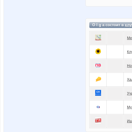
O l g a состоит в
клу
Ме
Кл
Но
Ха
Уч
Му
Ищ