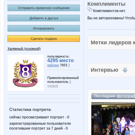
Комплименты
Отправить приватное сообщение
Комплиментов нет.
Вы не авторизованы! Чтоб
Добавить в друзья
Игнорировать
Сделать подарок
Метки лидеров
Халявный (основной)
популярность:
4295 место
рейтинг
7653
?
Интервью
Привилегированный
пользователь
8
уровня
Последние
фотогра
Статистика портрета:
сейчас просматривают портрет - 0
зарегистрированные пользователи
посетившие портрет за 7 дней - 0