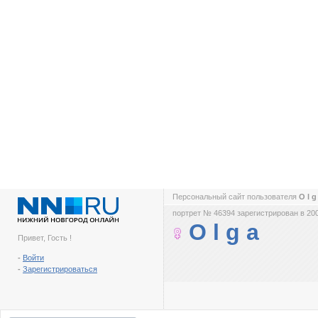
Персональный сайт пользователя
O l g
портрет № 46394 зарегистрирован в 200
O l g a
Привет, Гость !
-
Войти
-
Зарегистрироваться